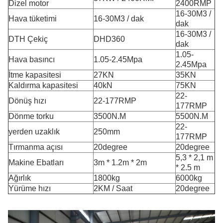
Dizel motor
2400RMP
16-30M3 /
Hava tüketimi
16-30M3 / dak
dak
16-30M3 /
DTH Çekiç
DHD360
dak
1.05-
Hava basıncı
1.05-2.45Mpa
2.45Mpa
İtme kapasitesi
27KN
35KN
Kaldırma kapasitesi
40kN
75KN
22-
Dönüş hızı
22-177RMP
177RMP
Dönme torku
3500N.M
5500N.M
22-
yerden uzaklık
250mm
177RMP
Tırmanma açısı
20degree
20degree
5,3 * 2,1 m
Makine Ebatları
3m * 1.2m * 2m
* 2.5 m
Ağırlık
1800kg
6000kg
Yürüme hızı
2KM / Saat
20degree