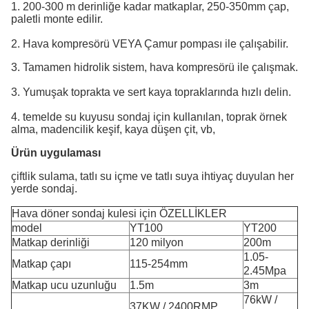
1. 200-300 m derinliğe kadar matkaplar, 250-350mm çap,
paletli monte edilir.
2. Hava kompresörü VEYA Çamur pompası ile çalışabilir.
3. Tamamen hidrolik sistem, hava kompresörü ile çalışmak.
3. Yumuşak toprakta ve sert kaya topraklarında hızlı delin.
4. temelde su kuyusu sondaj için kullanılan, toprak örnek
alma, madencilik keşif, kaya düşen çit, vb,
Ürün uygulaması
çiftlik sulama, tatlı su içme ve tatlı suya ihtiyaç duyulan her
yerde sondaj.
Hava döner sondaj kulesi için ÖZELLİKLER
model
YT100
YT200
Matkap derinliği
120 milyon
200m
1.05-
Matkap çapı
115-254mm
2.45Mpa
Matkap ucu uzunluğu
1.5m
3m
76kW /
37KW / 2400RMP