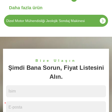
Daha fazla ürün
MDL-135H 140m İnşaat Malzemesi İçin Çapa Sondajı
Bize Ulaşın
Şimdi Bana Sorun, Fiyat Listesini
Alın.